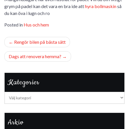
grym på padel kan det vara en bra ide att
hyra bollmaskin
så
du kan öva i lugn och ro
Posted in
Hus och hem
Inläggsnavigering
Rengör bilen på bästa sätt
Dags att renovera hemma?
Kategorier
Kategorier
Arkiv