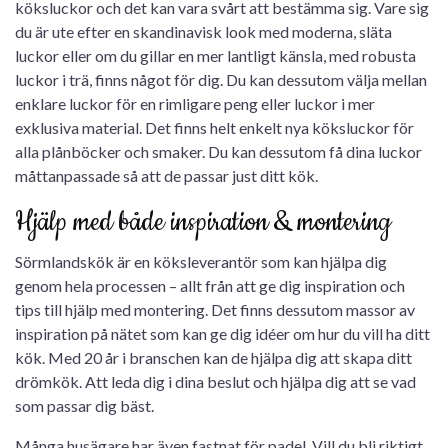
köksluckor och det kan vara svårt att bestämma sig. Vare sig
du är ute efter en skandinavisk look med moderna, släta
luckor eller om du gillar en mer lantligt känsla, med robusta
luckor i trä, finns något för dig. Du kan dessutom välja mellan
enklare luckor för en rimligare peng eller luckor i mer
exklusiva material. Det finns helt enkelt nya köksluckor för
alla plånböcker och smaker. Du kan dessutom få dina luckor
måttanpassade så att de passar just ditt kök.
Hjälp med både inspiration & montering
Sörmlandskök är en köksleverantör som kan hjälpa dig
genom hela processen – allt från att ge dig inspiration och
tips till hjälp med montering. Det finns dessutom massor av
inspiration på nätet som kan ge dig idéer om hur du vill ha ditt
kök. Med 20 år i branschen kan de hjälpa dig att skapa ditt
drömkök. Att leda dig i dina beslut och hjälpa dig att se vad
som passar dig bäst.
Många husägare har även fastnat för padel. Vill du bli riktigt