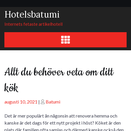
Skip
to
Hotelsbatumi
content
Internets fetaste artikelhotell
Allt du behöver veta om ditt
kök
Posted
Posted
augusti 10, 2021
|
Batumi
on
on
Det är mer populärt ån någonsin att renovera hemma och
kanske är det dags för ett nytt projekt i höst? Köket är den
plats där familjen ofta samlas och därmed kanske också den