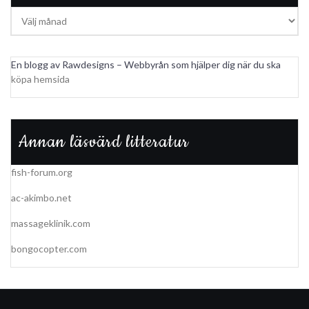
Arkiv
En blogg av Rawdesigns – Webbyrån som hjälper dig när du ska
köpa hemsida
Annan läsvärd litteratur
fish-forum.org
ac-akimbo.net
massageklinik.com
bongocopter.com