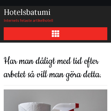
Skip
to
Hotelsbatumi
content
Internets fetaste artikelhotell
Har man dåligt med tid efter
arbetet så vill man göra detta.