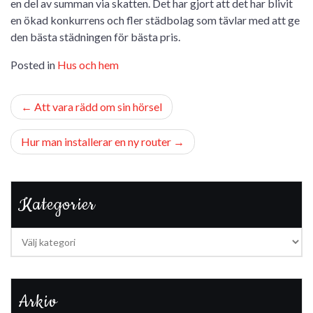
en del av summan via skatten. Det har gjort att det har blivit
en ökad konkurrens och fler städbolag som tävlar med att ge
den bästa städningen för bästa pris.
Posted in
Hus och hem
Inläggsnavigering
Att vara rädd om sin hörsel
Hur man installerar en ny router
Kategorier
Kategorier
Arkiv