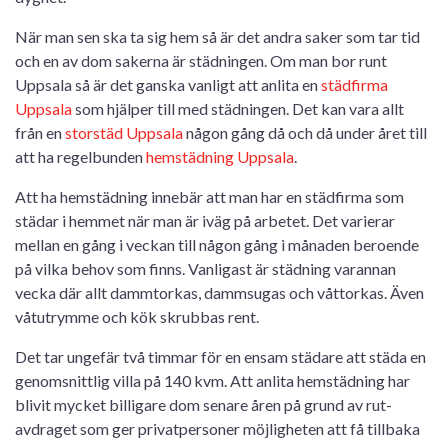
När man sen ska ta sig hem så är det andra saker som tar tid
och en av dom sakerna är städningen. Om man bor runt
Uppsala så är det ganska vanligt att anlita en
städfirma
Uppsala
som hjälper till med städningen. Det kan vara allt
från en
storstäd Uppsala
någon gång då och då under året till
att ha regelbunden
hemstädning Uppsala
.
Att ha hemstädning innebär att man har en städfirma som
städar i hemmet när man är iväg på arbetet. Det varierar
mellan en gång i veckan till någon gång i månaden beroende
på vilka behov som finns. Vanligast är städning varannan
vecka där allt dammtorkas, dammsugas och våttorkas. Även
våtutrymme och kök skrubbas rent.
Det tar ungefär två timmar för en ensam städare att städa en
genomsnittlig villa på 140 kvm. Att anlita hemstädning har
blivit mycket billigare dom senare åren på grund av rut-
avdraget som ger privatpersoner möjligheten att få tillbaka