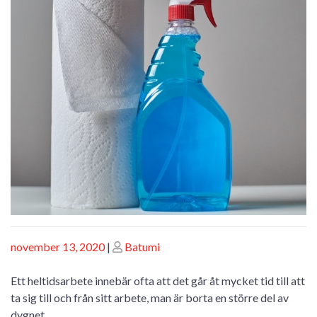
Posted
Posted
november 13, 2020
|
Batumi
on
on
Ett heltidsarbete innebär ofta att det går åt mycket tid till att
ta sig till och från sitt arbete, man är borta en större del av
dygnet.