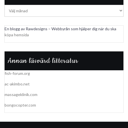
Arkiv
En blogg av Rawdesigns – Webbyrån som hjälper dig när du ska
köpa hemsida
Annan läsvärd litteratur
fish-forum.org
ac-akimbo.net
massageklinik.com
bongocopter.com