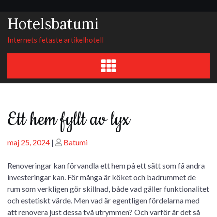
Skip
to
Hotelsbatumi
content
Internets fetaste artikelhotell
Ett hem fyllt av lyx
Posted
Posted
maj 25, 2024
|
Batumi
on
on
Renoveringar kan förvandla ett hem på ett sätt som få andra
investeringar kan. För många är köket och badrummet de
rum som verkligen gör skillnad, både vad gäller funktionalitet
och estetiskt värde. Men vad är egentligen fördelarna med
att renovera just dessa två utrymmen? Och varför är det så