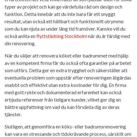
typer av projekt och kan ge värdefulla råd om design och
funktion. Detta innebär att du inte bara får ett snyggt
resultat, utan också ett hållbart och funktionellt utrymme
som du kan njuta av under lång tid framöver. Kanske vill du
också anlita en
flyttstädning Stockholm
när du är färdig med
din renovering.
När du väljer att renovera köket eller badrummet med hjälp
av en kompetent firma får du också ofta garantier på arbetet
som utförs. Detta ger en extra trygghet och säkerställer att
eventuella problem som uppstår efter renoveringen åtgärdas
snabbt och effektivt utan extra kostnader för dig. En firma
med gott rykte och dokumenterad erfarenhet kan också
erbjuda referenser från tidigare kunder, vilket ger dig en
bättre uppfattning om vad du kan förvänta dig av deras
tjänster.
Slutligen, att genomföra en köks- eller badrumsrenovering
kan vara en stressande och tidskrävande process, särskilt om