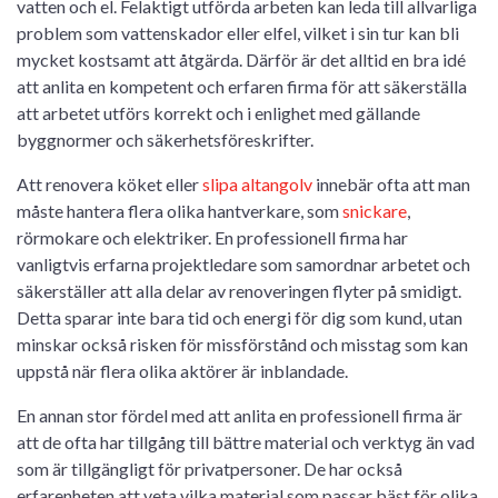
vatten och el. Felaktigt utförda arbeten kan leda till allvarliga
problem som vattenskador eller elfel, vilket i sin tur kan bli
mycket kostsamt att åtgärda. Därför är det alltid en bra idé
att anlita en kompetent och erfaren firma för att säkerställa
att arbetet utförs korrekt och i enlighet med gällande
byggnormer och säkerhetsföreskrifter.
Att renovera köket eller
slipa altangolv
innebär ofta att man
måste hantera flera olika hantverkare, som
snickare
,
rörmokare och elektriker. En professionell firma har
vanligtvis erfarna projektledare som samordnar arbetet och
säkerställer att alla delar av renoveringen flyter på smidigt.
Detta sparar inte bara tid och energi för dig som kund, utan
minskar också risken för missförstånd och misstag som kan
uppstå när flera olika aktörer är inblandade.
En annan stor fördel med att anlita en professionell firma är
att de ofta har tillgång till bättre material och verktyg än vad
som är tillgängligt för privatpersoner. De har också
erfarenheten att veta vilka material som passar bäst för olika