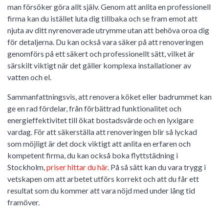
man försöker göra allt själv. Genom att anlita en professionell
firma kan du istället luta dig tillbaka och se fram emot att
njuta av ditt nyrenoverade utrymme utan att behöva oroa dig
för detaljerna. Du kan också vara säker på att renoveringen
genomförs på ett säkert och professionellt sätt, vilket är
särskilt viktigt när det gäller komplexa installationer av
vatten och el.
Sammanfattningsvis, att renovera köket eller badrummet kan
ge en rad fördelar, från förbättrad funktionalitet och
energieffektivitet till ökat bostadsvärde och en lyxigare
vardag. För att säkerställa att renoveringen blir så lyckad
som möjligt är det dock viktigt att anlita en erfaren och
kompetent firma, du kan också boka flyttstädning i
Stockholm,
priser hittar du här
. På så sätt kan du vara trygg i
vetskapen om att arbetet utförs korrekt och att du får ett
resultat som du kommer att vara nöjd med under lång tid
framöver.