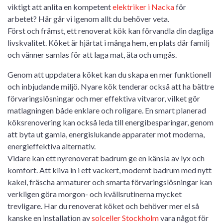
viktigt att anlita en kompetent
elektriker i Nacka
för
arbetet? Här går vi igenom allt du behöver veta.
Först och främst, ett renoverat kök kan förvandla din dagliga
livskvalitet. Köket är hjärtat i många hem, en plats där familj
och vänner samlas för att laga mat, äta och umgås.
Genom att uppdatera köket kan du skapa en mer funktionell
och inbjudande miljö. Nyare kök tenderar också att ha bättre
förvaringslösningar och mer effektiva vitvaror, vilket gör
matlagningen både enklare och roligare. En smart planerad
köksrenovering kan också leda till energibesparingar, genom
att byta ut gamla, energislukande apparater mot moderna,
energieffektiva alternativ.
Vidare kan ett nyrenoverat badrum ge en känsla av lyx och
komfort. Att kliva in i ett vackert, modernt badrum med nytt
kakel, fräscha armaturer och smarta förvaringslösningar kan
verkligen göra morgon- och kvällsrutinerna mycket
trevligare. Har du renoverat köket och behöver mer el så
kanske en installation av
solceller Stockholm
vara något för