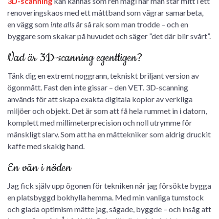
3D-scanning
kan kännas som ren magi när man står mitt i ett
renoveringskaos med ett måttband som vägrar samarbeta,
en vägg som
inte alls
är så rak som man trodde – och en
byggare som skakar på huvudet och säger ”det där blir svårt”.
Vad är 3D-scanning egentligen?
Tänk dig en extremt noggrann, tekniskt briljant version av
ögonmått. Fast den inte gissar – den VET. 3D-scanning
används för att skapa exakta digitala kopior av verkliga
miljöer och objekt. Det är som att få hela rummet in i datorn,
komplett med millimeterprecision och noll utrymme för
mänskligt slarv. Som att ha en mättekniker som aldrig druckit
kaffe med skakig hand.
En vän i nöden
Jag fick själv upp ögonen för tekniken när jag försökte bygga
en platsbyggd bokhylla hemma. Med min vanliga tumstock
och glada optimism mätte jag, sågade, byggde – och insåg att