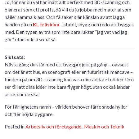
Jo, för när du väl har mätt allt perfekt med 3D-scanning och
planerat som ett proffs, då vill du ju jobba med material som
håller samma klass. Och få saker slår känslan av att lägga
handen på en
KL träskiva
– stabil, snygg och redo att byggas
med. Den typen av trä som inte bara luktar ”jag vet vad jag
gör”, utan också
ser ut
så.
Slutsats:
Nästa gång du står med ett byggprojekt på gång – oavsett
om det är ett hus, en scenografi eller en futuristisk mancave –
fundera på om 3D-scanning kan vara din räddare i nöden. Den
ser till att dina idéer inte bara flyger högt, utan också landar
prick där de ska.
För i ärlighetens namn – världen behöver färre sneda hyllor
och fler nöjda byggare.
Posted in
Arbetsliv och företagande.
,
Maskin och Teknik