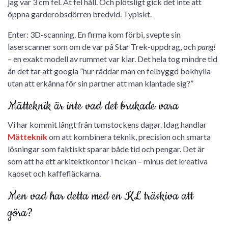
jag var 3 cm fel. Åt fel håll. Och plötsligt gick det inte att
öppna garderobsdörren bredvid. Typiskt.
Enter: 3D-scanning. En firma kom förbi, svepte sin
laserscanner som om de var på Star Trek-uppdrag, och
pang!
– en exakt modell av rummet var klar. Det hela tog mindre tid
än det tar att googla ”hur räddar man en felbyggd bokhylla
utan att erkänna för sin partner att man klantade sig?”
Mätteknik är inte vad det brukade vara
Vi har kommit långt från tumstockens dagar. Idag handlar
Mätteknik
om att kombinera teknik, precision och smarta
lösningar som faktiskt sparar både tid och pengar. Det är
som att ha ett arkitektkontor i fickan – minus det kreativa
kaoset och kaffefläckarna.
Men vad har detta med en KL träskiva att
göra?