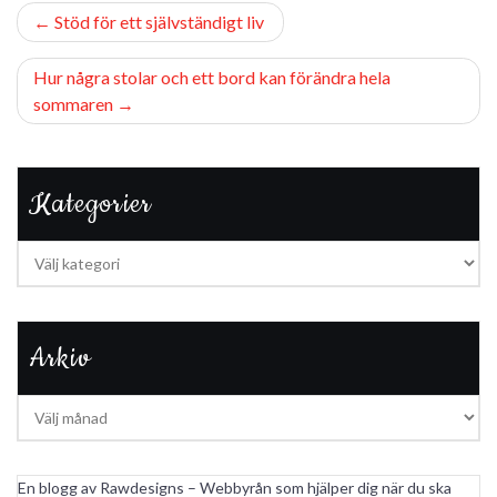
Inläggsnavigering
Stöd för ett självständigt liv
Hur några stolar och ett bord kan förändra hela
sommaren
Kategorier
Kategorier
Arkiv
Arkiv
En blogg av Rawdesigns – Webbyrån som hjälper dig när du ska