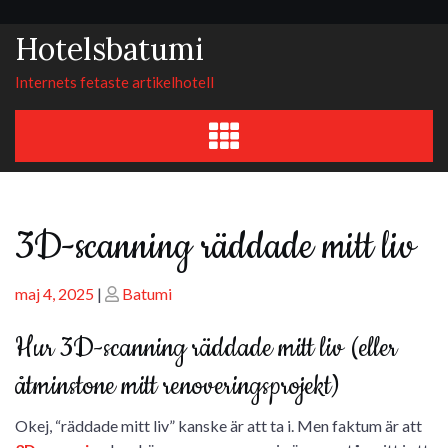
Skip
to
Hotelsbatumi
content
Internets fetaste artikelhotell
3D-scanning räddade mitt liv
Posted
Posted
maj 4, 2025
|
Batumi
on
on
Hur 3D-scanning räddade mitt liv (eller
åtminstone mitt renoveringsprojekt)
Okej, “räddade mitt liv” kanske är att ta i. Men faktum är att