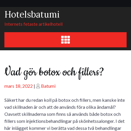
Skip
to
Hotelsbatumi
content
Internets fetaste artikelhotell
Vad gör botox och fillers?
Posted
Posted
mars 18, 2022
|
Batumi
on
on
Säkert har du redan koll på botox och fillers, men kanske inte
vad skillnaden är och att de används föra olika ändamål?
Oavsett skillnaderna som finns så används både botox och
fillers som injektionsbehandlingar på skönhetssalonger. I det
här inlägget kommer vi berätta vad dessa två behandlingar