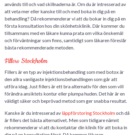
används till och vad skillnaderna är. Om du är intresserad av
att veta mer eller kanske till och med boka in dig på en
behandling? Då rekommenderar vi att du bokar in dig på en
första konsultation hos din skönhetsklinik. Där kommer du
tillsammans med en läkare kunna prata om vilka önskemål
och förväntningar som finns, samtidigt som läkaren föreslår
bästa rekommenderade metoden.
Fillers Stockholm
Fillers är en typ av injektionsbehandling som med botox är
den allra vanligaste injektionsbehandlingen som går att
utföra idag. Just fillers är ett bra alternativ för den som vill
förändra ansiktets kontur eller plumpa huden. Det här är en
väldigt säker och beprövad metod som ger snabba resultat.
Kanske är du intresserad av
läppförstoring Stockholm
och då
är fillers det bästa alternativet. Men som tidigare nämnt
rekommenderar vi att du kontaktar din klinik för att boka in
dig på en konsultation först. Då kommer läkaren