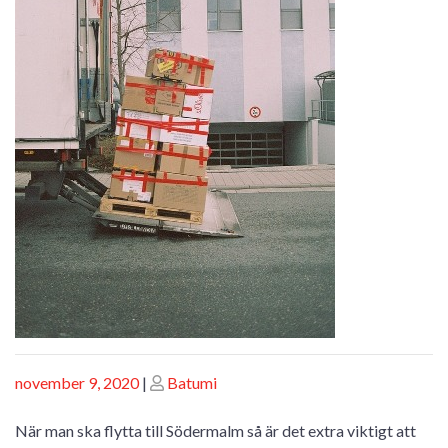
Posted
Posted
november 9, 2020
|
Batumi
on
on
När man ska flytta till Södermalm så är det extra viktigt att