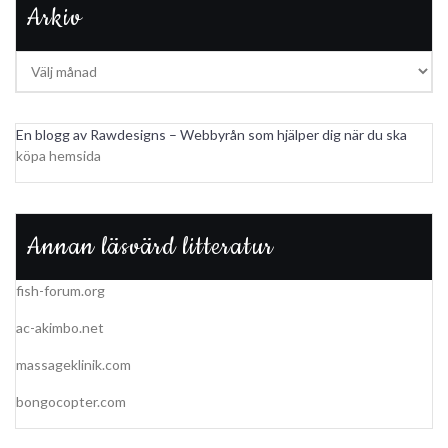
Arkiv
Arkiv
En blogg av Rawdesigns – Webbyrån som hjälper dig när du ska
köpa hemsida
Annan läsvärd litteratur
fish-forum.org
ac-akimbo.net
massageklinik.com
bongocopter.com