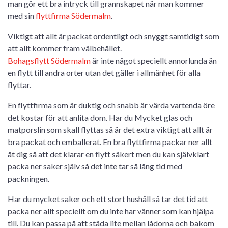
man gör ett bra intryck till grannskapet när man kommer
med sin
flyttfirma Södermalm
.
Viktigt att allt är packat ordentligt och snyggt samtidigt som
att allt kommer fram välbehållet.
Bohagsflytt Södermalm
är inte något speciellt annorlunda än
en flytt till andra orter utan det gäller i allmänhet för alla
flyttar.
En flyttfirma som är duktig och snabb är värda vartenda öre
det kostar för att anlita dom. Har du Mycket glas och
matporslin som skall flyttas så är det extra viktigt att allt är
bra packat och emballerat. En bra flyttfirma packar ner allt
åt dig så att det klarar en flytt säkert men du kan självklart
packa ner saker själv så det inte tar så lång tid med
packningen.
Har du mycket saker och ett stort hushåll så tar det tid att
packa ner allt speciellt om du inte har vänner som kan hjälpa
till. Du kan passa på att städa lite mellan lådorna och bakom