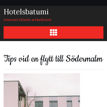
Skip
to
Hotelsbatumi
content
Internets fetaste artikelhotell
Tips vid en flytt till Södermalm