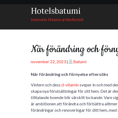
Skip
Hotelsbatumi
to
content
Internets fetaste artikelhotell
När förändring och förny
Posted
Posted
november 22, 2023
|
Batumi
on
on
När förändring och förnyelse eftersöks
Vintern och dess
d-vitamin
sveper in och med den
skapa nya förutsättningar för sitt hem. Det är de
tilltalande boende blir särskilt lockande. Vare sig
är ambitionen att förändra och förbättra alltmer 
förändringar och renoveringar för ditt hem, med s