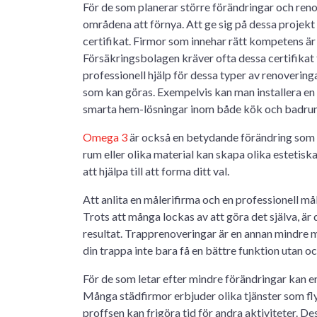
För de som planerar större förändringar och ren
områdena att förnya. Att ge sig på dessa projekt 
certifikat. Firmor som innehar rätt kompetens är 
Försäkringsbolagen kräver ofta dessa certifikat fö
professionell hjälp för dessa typer av renoveringa
som kan göras. Exempelvis kan man installera en k
smarta hem-lösningar inom både kök och badru
Omega 3
är också en betydande förändring som ka
rum eller olika material kan skapa olika estetiska
att hjälpa till att forma ditt val.
Att anlita en målerifirma och en professionell må
Trots att många lockas av att göra det själva, är 
resultat. Trapprenoveringar är en annan mindre 
din trappa inte bara få en bättre funktion utan 
För de som letar efter mindre förändringar kan en 
Många städfirmor erbjuder olika tjänster som fl
proffsen kan frigöra tid för andra aktiviteter.