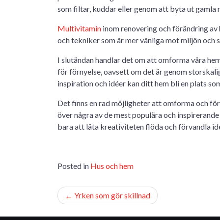
som filtar, kuddar eller genom att byta ut gamla 
Multivitamin
inom renovering och förändring av 
och tekniker som är mer vänliga mot miljön och s
I slutändan handlar det om att omforma våra hem 
för förnyelse, oavsett om det är genom storskali
inspiration och idéer kan ditt hem bli en plats so
Det finns en rad möjligheter att omforma och förä
över några av de mest populära och inspirerande a
bara att låta kreativiteten flöda och förvandla idé
Posted in
Hus och hem
Inläggsnavigering
Yrken som gör skillnad