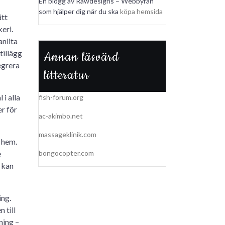
En blogg av Rawdesigns – Webbyrån
som hjälper dig när du ska
köpa hemsida
ätt
eri.
anlita
tillägg
Annan läsvärd
egrera
litteratur
i alla
fish-forum.org
er för
ac-akimbo.net
massageklinik.com
t hem.
e
bongocopter.com
 kan
ing.
 till
ning –