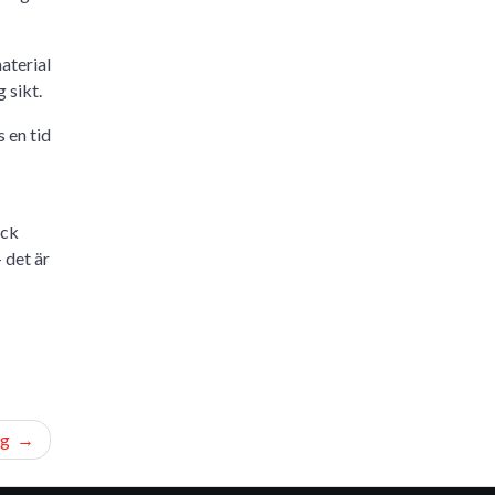
aterial
 sikt.
 en tid
ick
 det är
ng