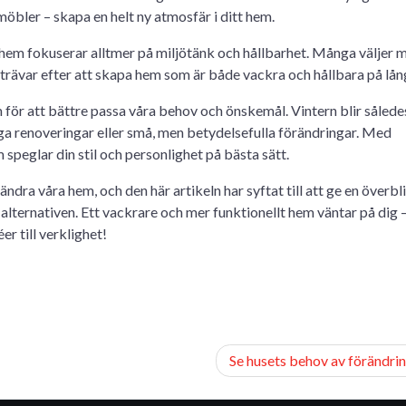
möbler – skapa en helt ny atmosfär i ditt hem.
hem fokuserar alltmer på miljötänk och hållbarhet. Många väljer m
trävar efter att skapa hem som är både vackra och hållbara på lång
för att bättre passa våra behov och önskemål. Vintern blir således
ga renoveringar eller små, men betydelsefulla förändringar. Med
m speglar din stil och personlighet på bästa sätt.
ndra våra hem, och den här artikeln har syftat till att ge en överbl
lternativen. Ett vackrare och mer funktionellt hem väntar på dig –
er till verklighet!
Se husets behov av förändri