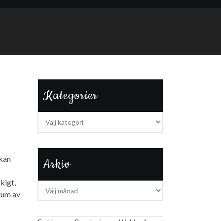
Kategorier
Kategorier
 kan
Arkiv
kigt,
Arkiv
trum av