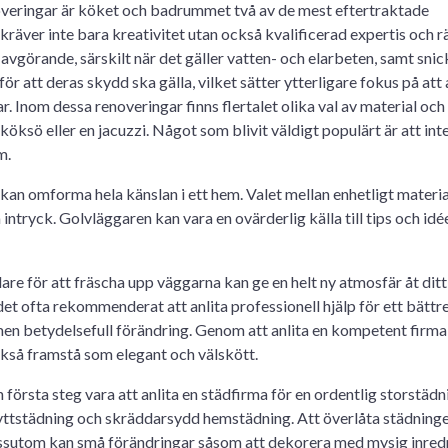
overingar är köket och badrummet två av de mest eftertraktade
kräver inte bara kreativitet utan också kvalificerad expertis och r
avgörande, särskilt när det gäller vatten- och elarbeten, samt snick
r att deras skydd ska gälla, vilket sätter ytterligare fokus på att 
r. Inom dessa renoveringar finns flertalet olika val av material och 
öksö eller en jacuzzi. Något som blivit väldigt populärt är att int
m.
n omforma hela känslan i ett hem. Valet mellan enhetligt material 
 intryck. Golvläggaren kan vara en ovärderlig källa till tips och idé
lare för att fräscha upp väggarna kan ge en helt ny atmosfär åt dit
det ofta rekommenderat att anlita professionell hjälp för ett bättr
men betydelsefull förändring. Genom att anlita en kompetent firma
också framstå som elegant och välskött.
första steg vara att anlita en städfirma för en ordentlig storstädn
yttstädning och skräddarsydd hemstädning. Att överlåta städningen
 Dessutom kan små förändringar såsom att dekorera med mysig inred