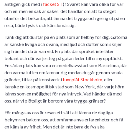
äntligen gick med i
facket ST
)? Svaret kan vara olika för var
och en, men en sak är säker: det handlar om att ta steget
utanför det bekanta, att lämna det trygga och ge sig ut på en
resa, både fysisk och känslomässig.
Tänk dig att du står på en plats som är helt ny för dig. Gatorna
är kanske livliga och ovana, med ljud och dofter som skiljer
sig från det du är van vid. En plats där språket inte låter
bekant och där varje steg på gatan leder till en ny upptäckt.
En sådan plats kan vara en medelhavsstad som Barcelona, där
den varma luften omfamnar dig medan du går genom smala
gränder, tittar på konstverk i
tunnplåt Stockholm
, eller
kanske en kosmopolitisk stad som New York, där varje hörn
känns som en möjlighet för nya intryck. Vad händer då med
oss, när vi plötsligt är bortom våra trygga gränser?
För många av oss är resan ett sätt att lämna de dagliga
bekymren bakom oss, att omfamna nya erfarenheter och få
en känsla av frihet. Men det är inte bara de fysiska