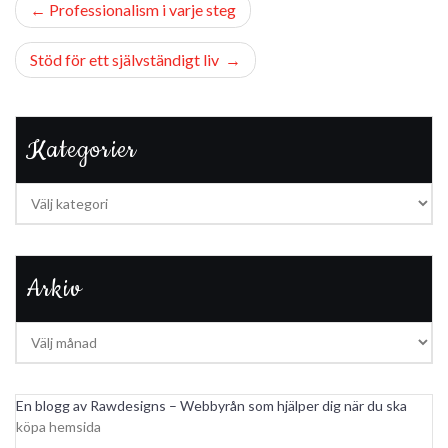
Inläggsnavigering
Professionalism i varje steg
Stöd för ett självständigt liv
Kategorier
Kategorier
Arkiv
Arkiv
En blogg av Rawdesigns – Webbyrån som hjälper dig när du ska
köpa hemsida