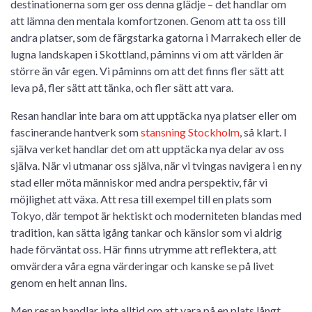
destinationerna som ger oss denna glädje – det handlar om
att lämna den mentala komfortzonen. Genom att ta oss till
andra platser, som de färgstarka gatorna i Marrakech eller de
lugna landskapen i Skottland, påminns vi om att världen är
större än vår egen. Vi påminns om att det finns fler sätt att
leva på, fler sätt att tänka, och fler sätt att vara.
Resan handlar inte bara om att upptäcka nya platser eller om
fascinerande hantverk som
stansning Stockholm
, så klart. I
själva verket handlar det om att upptäcka nya delar av oss
själva. När vi utmanar oss själva, när vi tvingas navigera i en ny
stad eller möta människor med andra perspektiv, får vi
möjlighet att växa. Att resa till exempel till en plats som
Tokyo, där tempot är hektiskt och moderniteten blandas med
tradition, kan sätta igång tankar och känslor som vi aldrig
hade förväntat oss. Här finns utrymme att reflektera, att
omvärdera våra egna värderingar och kanske se på livet
genom en helt annan lins.
Men resan handlar inte alltid om att vara på en plats långt