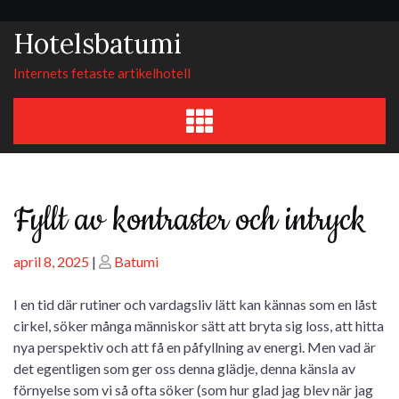
Skip
to
Hotelsbatumi
content
Internets fetaste artikelhotell
Fyllt av kontraster och intryck
Posted
Posted
april 8, 2025
|
Batumi
on
on
I en tid där rutiner och vardagsliv lätt kan kännas som en låst
cirkel, söker många människor sätt att bryta sig loss, att hitta
nya perspektiv och att få en påfyllning av energi. Men vad är
det egentligen som ger oss denna glädje, denna känsla av
förnyelse som vi så ofta söker (som hur glad jag blev när jag