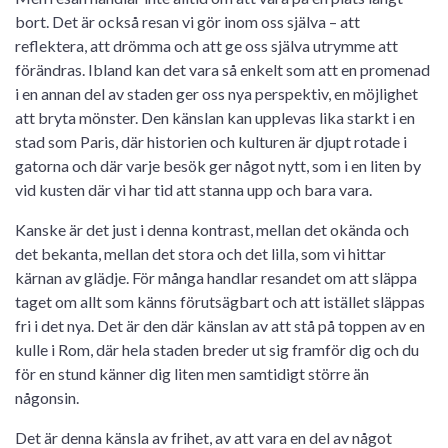
bort. Det är också resan vi gör inom oss själva – att
reflektera, att drömma och att ge oss själva utrymme att
förändras. Ibland kan det vara så enkelt som att en promenad
i en annan del av staden ger oss nya perspektiv, en möjlighet
att bryta mönster. Den känslan kan upplevas lika starkt i en
stad som Paris, där historien och kulturen är djupt rotade i
gatorna och där varje besök ger något nytt, som i en liten by
vid kusten där vi har tid att stanna upp och bara vara.
Kanske är det just i denna kontrast, mellan det okända och
det bekanta, mellan det stora och det lilla, som vi hittar
kärnan av glädje. För många handlar resandet om att släppa
taget om allt som känns förutsägbart och att istället släppas
fri i det nya. Det är den där känslan av att stå på toppen av en
kulle i Rom, där hela staden breder ut sig framför dig och du
för en stund känner dig liten men samtidigt större än
någonsin.
Det är denna känsla av frihet, av att vara en del av något