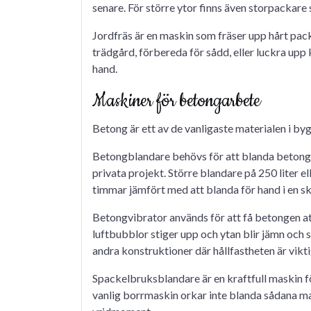
senare. För större ytor finns även storpackare
Jordfräs är en maskin som fräser upp hårt pac
trädgård, förbereda för sådd, eller luckra up
hand.
Maskiner för betongarbete
Betong är ett av de vanligaste materialen i by
Betongblandare behövs för att blanda betong e
privata projekt. Större blandare på 250 liter 
timmar jämfört med att blanda för hand i en s
Betongvibrator används för att få betongen att 
luftbubblor stiger upp och ytan blir jämn och sl
andra konstruktioner där hållfastheten är vikti
Spackelbruksblandare är en kraftfull maskin fö
vanlig borrmaskin orkar inte blanda sådana ma