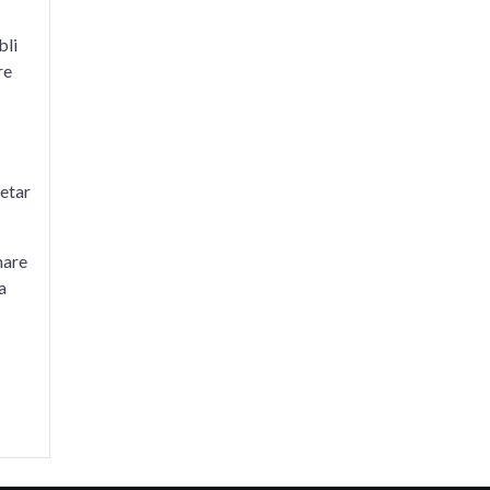
bli
re
betar
mare
a