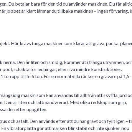
en. Du betalar bara för den tid du använder maskinen. Du får allti
 när jobbet är klart lämnar du tillbaka maskinen – ingen förvaring, 
ojekt. Här krävs tunga maskiner som klarar att gräva, packa, plane
inerna. Den är liten och smidig, kommer åt i trånga utrymmen, och
r pool, schakta för ledningar, eller riva mindre konstruktioner.
1 ton upp till 5–6 ton. För en normal villa räcker en grävare på 1,5
mångsidig maskin som kan användas till allt från att skyffla jord o
lan. Den är liten och lättmanövrerad. Med olika redskap som grip,
assa den efter uppgiften.
s och asfalt. Den används efter att du har grävt och fyllt igen – ti
 En vibratorplatta gör att marken blir stabil och inte sjunker ihop