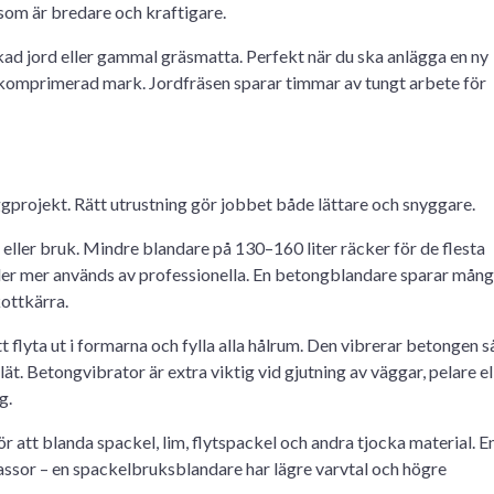
 som är bredare och kraftigare.
kad jord eller gammal gräsmatta. Perfekt när du ska anlägga en ny
p komprimerad mark. Jordfräsen sparar timmar av tungt arbete för
ggprojekt. Rätt utrustning gör jobbet både lättare och snyggare.
ller bruk. Mindre blandare på 130–160 liter räcker för de flesta
eller mer används av professionella. En betongblandare sparar mån
kottkärra.
flyta ut i formarna och fylla alla hålrum. Den vibrerar betongen s
ät. Betongvibrator är extra viktig vid gjutning av väggar, pelare el
g.
r att blanda spackel, lim, flytspackel och andra tjocka material. E
ssor – en spackelbruksblandare har lägre varvtal och högre