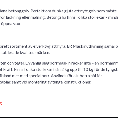
plana betonggolv. Perfekt om du ska gjuta ett nytt golv som måste 
för lackning eller målning. Betongslip finns i olika storlekar – mind
r öppna ytor.
 brett sortiment av elverktyg att hyra. ER Maskinuthyrning samar
letablerade kvalitetsmärken.
ten och tegel. En vanlig slagborrmaskin räcker inte – en borrham
aft. Finns i olika storlekar från 2 kg upp till 10 kg för de tyngst
ibland mer med specialborr. Används för att borra hål för
kablar, samt vid montering av tunga konstruktioner.
g