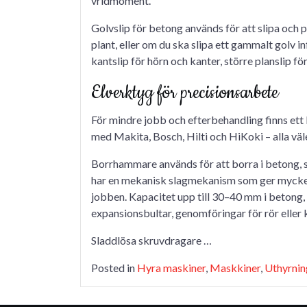
vridmoment.
Golvslip för betong används för att slipa och 
plant, eller om du ska slipa ett gammalt golv in
kantslip för hörn och kanter, större planslip fö
Elverktyg för precisionsarbete
För mindre jobb och efterbehandling finns ett
med Makita, Bosch, Hilti och HiKoki – alla vä
Borrhammare används för att borra i betong, s
har en mekanisk slagmekanism som ger mycket kr
jobben. Kapacitet upp till 30–40 mm i betong, 
expansionsbultar, genomföringar för rör eller 
Sladdlösa skruvdragare …
Posted in
Hyra maskiner
,
Maskkiner
,
Uthyrnin