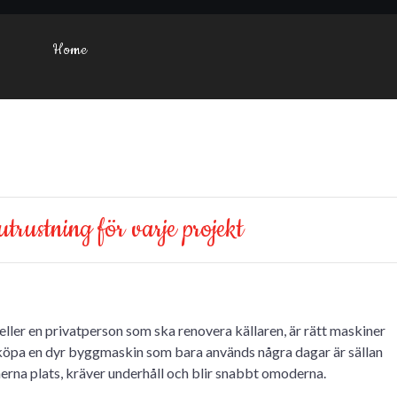
Home
trustning för varje projekt
ller en privatperson som ska renovera källaren, är rätt maskiner
 köpa en dyr byggmaskin som bara används några dagar är sällan
rna plats, kräver underhåll och blir snabbt omoderna.