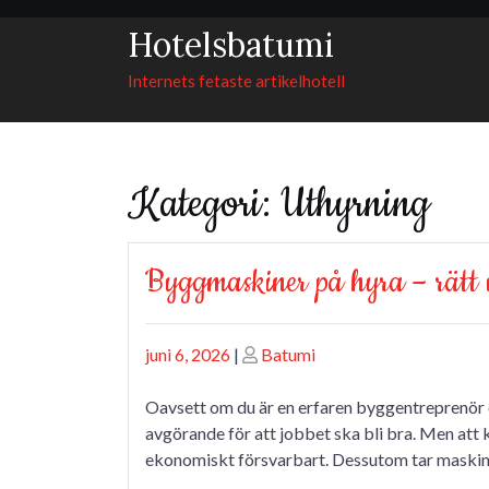
Skip
Hotelsbatumi
to
content
Internets fetaste artikelhotell
Kategori:
Uthyrning
Byggmaskiner på hyra – rätt u
Posted
Posted
juni 6, 2026
|
Batumi
on
on
Oavsett om du är en erfaren byggentreprenör e
avgörande för att jobbet ska bli bra. Men att
ekonomiskt försvarbart. Dessutom tar maskine