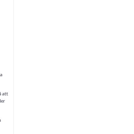
ga
å att
ler
n