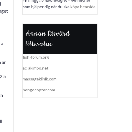
En blogg av Rawdesigns – Webbyrån
d
som hjälper dig när du ska
köpa hemsida
inget
Annan läsvärd
litteratur
ra
fish-forum.org
 är
ac-akimbo.net
–2,5
massageklinik.com
bongocopter.com
ch
ll