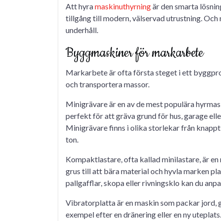
Att hyra
maskinuthyrning
är den smarta lösning
tillgång till modern, välservad utrustning. Och
underhåll.
Byggmaskiner för markarbete
Markarbete är ofta första steget i ett byggpr
och transportera massor.
Minigrävare är en av de mest populära hyrmask
perfekt för att gräva grund för hus, garage elle
Minigrävare finns i olika storlekar från knappt 
ton.
Kompaktlastare, ofta kallad minilastare, är en 
grus till att bära material och hyvla marken p
pallgafflar, skopa eller rivningsklo kan du anp
Vibratorplatta är en maskin som packar jord, gru
exempel efter en dränering eller en ny uteplats.