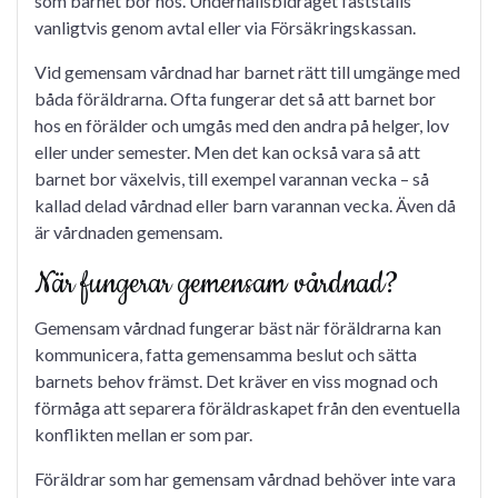
som barnet bor hos. Underhållsbidraget fastställs
vanligtvis genom avtal eller via Försäkringskassan.
Vid gemensam vårdnad har barnet rätt till umgänge med
båda föräldrarna. Ofta fungerar det så att barnet bor
hos en förälder och umgås med den andra på helger, lov
eller under semester. Men det kan också vara så att
barnet bor växelvis, till exempel varannan vecka – så
kallad delad vårdnad eller barn varannan vecka. Även då
är vårdnaden gemensam.
När fungerar gemensam vårdnad?
Gemensam vårdnad fungerar bäst när föräldrarna kan
kommunicera, fatta gemensamma beslut och sätta
barnets behov främst. Det kräver en viss mognad och
förmåga att separera föräldraskapet från den eventuella
konflikten mellan er som par.
Föräldrar som har gemensam vårdnad behöver inte vara