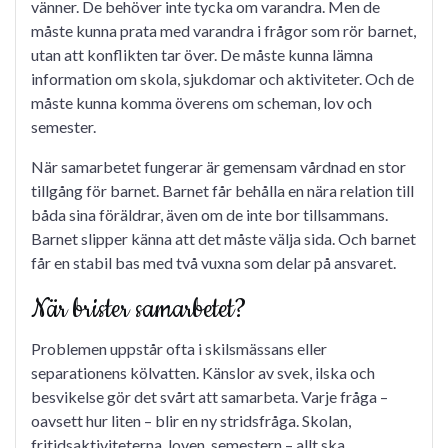
vänner. De behöver inte tycka om varandra. Men de
måste kunna prata med varandra i frågor som rör barnet,
utan att konflikten tar över. De måste kunna lämna
information om skola, sjukdomar och aktiviteter. Och de
måste kunna komma överens om scheman, lov och
semester.
När samarbetet fungerar är gemensam vårdnad en stor
tillgång för barnet. Barnet får behålla en nära relation till
båda sina föräldrar, även om de inte bor tillsammans.
Barnet slipper känna att det måste välja sida. Och barnet
får en stabil bas med två vuxna som delar på ansvaret.
När brister samarbetet?
Problemen uppstår ofta i skilsmässans eller
separationens kölvatten. Känslor av svek, ilska och
besvikelse gör det svårt att samarbeta. Varje fråga –
oavsett hur liten – blir en ny stridsfråga. Skolan,
fritidsaktiviteterna, loven, semestern – allt ska