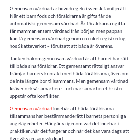
on
on
Gemensam vårdnad är huvudregeln i svensk familjerätt.
När ett barn föds och föräldrarna är gifta får de
automatiskt gemensam vårdnad. Är föräldrarna ogifta
får mamman ensam vårdnad från början, men pappan
kan få gemensam vårdnad genom en enkel registrering
hos Skatteverket – förutsatt att båda är överens.
Tanken bakom gemensam vårdnad är att barnet har rätt
till båda sina föräldrar. Ett gemensamt rättsligt ansvar
främjar barnets kontakt med båda föräldrarna, även om
de inte längre bor tillsammans. Men gemensam vårdnad
kräver också samarbete – och när samarbetet brister
uppstår ofta konflikter.
Gemensam vårdnad
innebär att båda föräldrarna
tillsammans har bestämmanderätt i barnets personliga
angelägenheter. Här går vi igenom vad det innebär i
praktiken, när det fungerar och när det kan vara dags att
överväga ensam vårdnad.