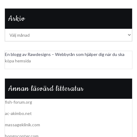
Arkiv
Arkiv
En blogg av Rawdesigns – Webbyrån som hjälper dig när du ska
köpa hemsida
Annan läsvärd litteratur
fish-forum.org
ac-akimbo.net
massageklinik.com
bongocopter.com