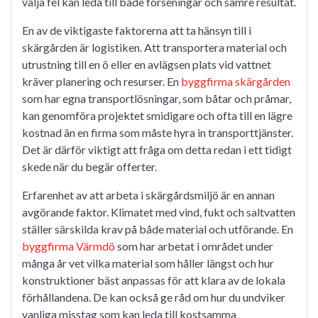
välja fel kan leda till både förseningar och sämre resultat.
En av de viktigaste faktorerna att ta hänsyn till i
skärgården är logistiken. Att transportera material och
utrustning till en ö eller en avlägsen plats vid vattnet
kräver planering och resurser. En
byggfirma skärgården
som har egna transportlösningar, som båtar och pråmar,
kan genomföra projektet smidigare och ofta till en lägre
kostnad än en firma som måste hyra in transporttjänster.
Det är därför viktigt att fråga om detta redan i ett tidigt
skede när du begär offerter.
Erfarenhet av att arbeta i skärgårdsmiljö är en annan
avgörande faktor. Klimatet med vind, fukt och saltvatten
ställer särskilda krav på både material och utförande. En
byggfirma Värmdö
som har arbetat i området under
många år vet vilka material som håller längst och hur
konstruktioner bäst anpassas för att klara av de lokala
förhållandena. De kan också ge råd om hur du undviker
vanliga misstag som kan leda till kostsamma